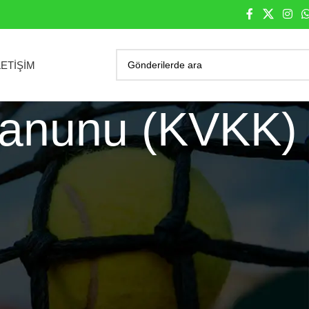
LETIŞIM
 Kanunu (KVKK)
 sayfada, 6698 sayılı Kişisel Verilerin Korunması Kanunu (“KVKK”)