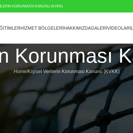
RILERIN KORUNMASI KANUNU (KVKK)
ĞITIMLER
HIZMET BÖLGELERI
HAKKIMIZDA
GALERI
VIDEOLAR
İ
erin Korunması
Home
Kişisel Verilerin Korunması Kanunu (KVKK)
)
i ve kişisel verilerinin güvenliğini korumaya önem veriyoruz. Bu
labilirsiniz.
 640 13 92 E-posta: info@ozelteniskursu.com