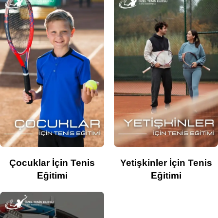
Çocuklar İçin Tenis
Yetişkinler İçin Tenis
Eğitimi
Eğitimi