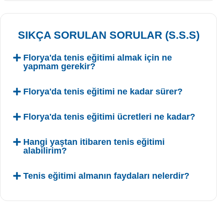
hazırlanmıştır. Eğitim programımızda teorik ve pratik
dersler yer almaktadır. Teorik derslerde kursiyerlerimize
SIKÇA SORULAN SORULAR (S.S.S)
tenis kuralları, teknikleri ve taktikleri hakkında bilgi
verilmektedir. Pratik derslerde ise kursiyerlerimiz
Florya'da tenis eğitimi almak için ne
öğrendikleri bilgileri uygulamaya koymaktadır.
yapmam gerekir?
Florya Tenis Antrenörü
Florya'da tenis eğitimi ne kadar sürer?
ozelteniskursu.com
olarak, kursiyerlerimize en iyi tenis
Florya'da tenis eğitimi ücretleri ne kadar?
eğitimini sunmak için deneyimli antrenörler ile
çalışıyoruz. Antrenörlerimiz, kursiyerlerin bireysel
Hangi yaştan itibaren tenis eğitimi
ihtiyaçlarını ve seviyelerini göz önünde bulundurarak
alabilirim?
eğitim vermektedir.
Florya Tenis Kursu Fiyatları
Tenis eğitimi almanın faydaları nelerdir?
ozelteniskursu.com
olarak, kursiyerlerimize en uygun
fiyatlarla tenis eğitimi sunmayı amaçlıyoruz. Kurs