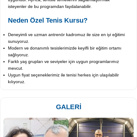
isteyenler de bu programdan faydalanabilir.
Neden Özel Tenis Kursu?
Deneyimli ve uzman antrenör kadromuz ile size en iyi eğitimi
sunuyoruz.
Modern ve donanımlı tesislerimizde keyifli bir eğitim ortamı
sağlıyoruz.
Farklı yaş grupları ve seviyeler için uygun programlarımız
mevcut.
Uygun fiyat seçeneklerimiz ile tenisi herkes için ulaşılabilir
kılıyoruz.
GALERİ