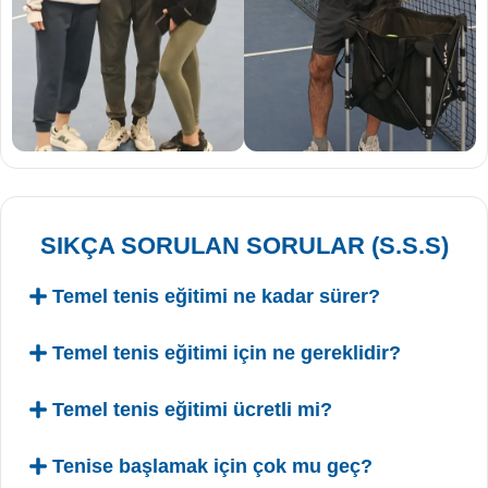
SIKÇA SORULAN SORULAR (S.S.S)
Temel tenis eğitimi ne kadar sürer?
Temel tenis eğitimi için ne gereklidir?
Temel tenis eğitimi ücretli mi?
Tenise başlamak için çok mu geç?